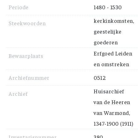
Periode
1480 - 1530
kerkinkomsten,
Steekwoorden
geestelijke
goederen
Erfgoed Leiden
Bewaarplaats
en omstreken
Archiefnummer
0512
Huisarchief
Archief
van de Heeren
van Warmond,
1347-1900 (1911)
Inventarisnummer
380