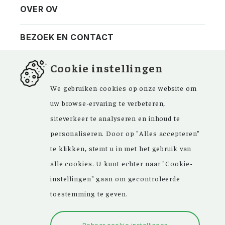
OVER OV
Vereniging
Contact
BEZOEK EN CONTACT
Privacy
Bezoekadres
NIEUWSBRIEF
Cookie instellingen
ANBI
Vraag en antwoord
FACEBOOK
We gebruiken cookies op onze website om
uw browse-ervaring te verbeteren,
siteverkeer te analyseren en inhoud te
personaliseren. Door op "Alles accepteren"
Kom ‘Ons Voorgeslacht’ versterken. Sinds de
te klikken, stemt u in met het gebruik van
oprichting in 1946 zijn de inspirerende
alle cookies. U kunt echter naar "Cookie-
artikelen in ons maandblad en meer dan
instellingen" gaan om gecontroleerde
15.000 bestanden in onze databank een
toestemming te geven.
grote hulp bij uw genealogisch onderzoek.