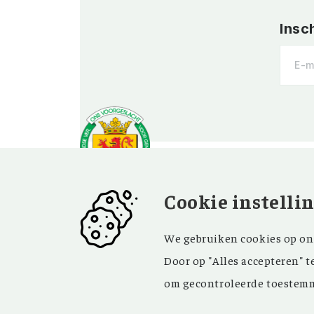
Insc
Cookie instelli
OVER OV
BEZOEK EN
We gebruiken cookies op onz
CONTACT
Vereniging
Door op "Alles accepteren" t
Contact
Privacy
om gecontroleerde toestemm
Bezoekadres
ANBI
Vraag en antwoord