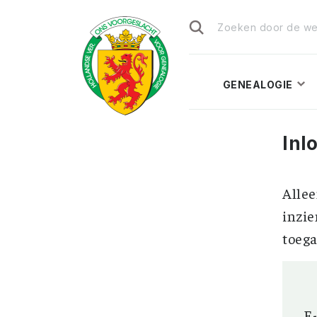
Zoeken
naar:
GENEALOGIE
Inl
Allee
inzie
toega
E