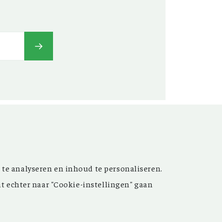
t’ versterken. Sinds de
 te analyseren en inhoud te personaliseren.
ijn de inspirerende artikelen
nt echter naar "Cookie-instellingen" gaan
 meer dan 15.000 bestanden
 grote hulp bij uw
oek.