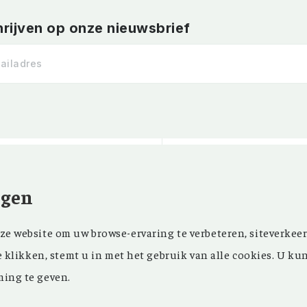
hrijven op onze nieuwsbrief
ngen
Kom ‘Ons Voorgeslach
NIEUWSBRIEF
e website om uw browse-ervaring te verbeteren, siteverkeer
oprichting in 1946 z
FACEBOOK
e klikken, stemt u in met het gebruik van alle cookies. U ku
in ons maandblad en
ing te geven.
in onze databank een
genealogisch onderz