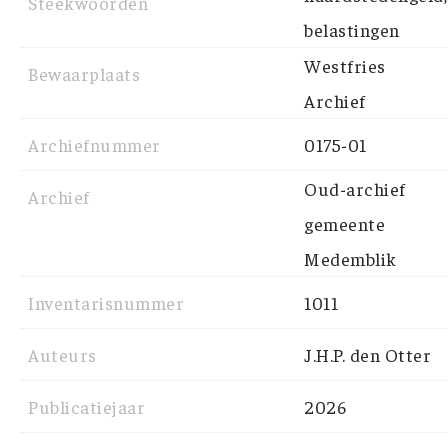
Steekwoorden
belastingen
Westfries
Bewaarplaats
Archief
Archiefnummer
0175-01
Oud-archief
Archief
gemeente
Medemblik
Inventarisnummer
1011
Auteurs
J.H.P. den Otter
Publicatiejaar
2026