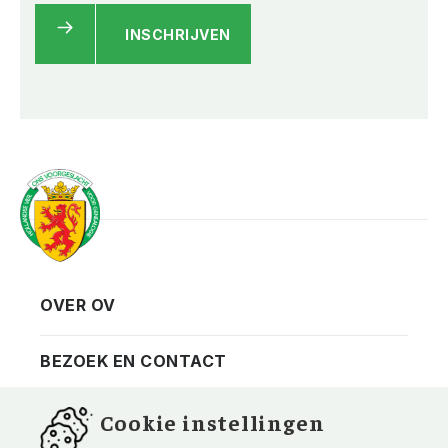
INSCHRIJVEN
OVER OV
Vereniging
Contact
BEZOEK EN CONTACT
Privacy
Bezoekadres
NIEUWSBRIEF
Cookie instellingen
ANBI
Vraag en antwoord