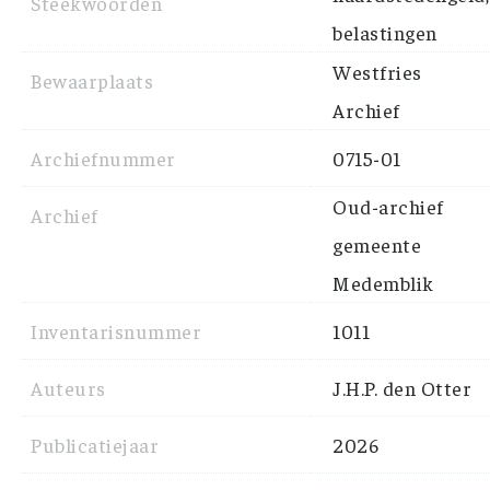
Steekwoorden
belastingen
Westfries
Bewaarplaats
Archief
Archiefnummer
0715-01
Oud-archief
Archief
gemeente
Medemblik
Inventarisnummer
1011
Auteurs
J.H.P. den Otter
Publicatiejaar
2026