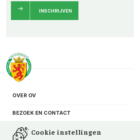
INSCHRIJVEN
OVER OV
Vereniging
Contact
BEZOEK EN CONTACT
Privacy
Bezoekadres
NIEUWSBRIEF
Cookie instellingen
ANBI
Vraag en antwoord