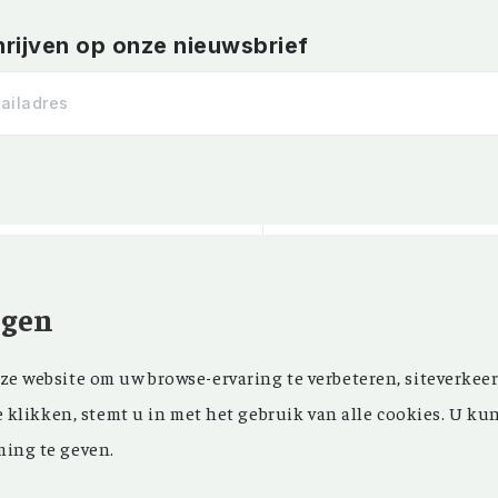
hrijven op onze nieuwsbrief
ngen
Kom ‘Ons Voorgeslach
NIEUWSBRIEF
e website om uw browse-ervaring te verbeteren, siteverkeer
oprichting in 1946 z
FACEBOOK
e klikken, stemt u in met het gebruik van alle cookies. U ku
in ons maandblad en
ing te geven.
in onze databank een
genealogisch onderz