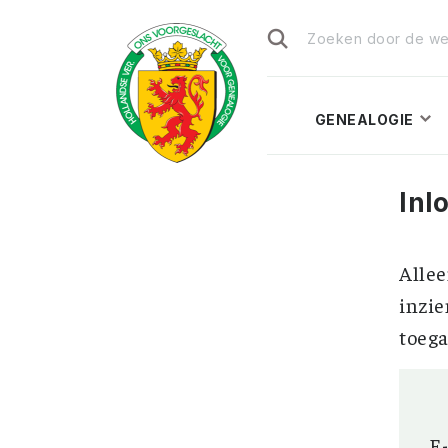
Zoeken
naar:
GENEALOGIE
Inl
Allee
inzie
toega
E