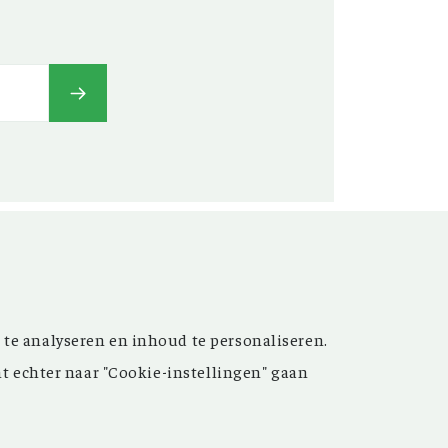
t’ versterken. Sinds de
 te analyseren en inhoud te personaliseren.
ijn de inspirerende artikelen
nt echter naar "Cookie-instellingen" gaan
 meer dan 15.000 bestanden
 grote hulp bij uw
oek.