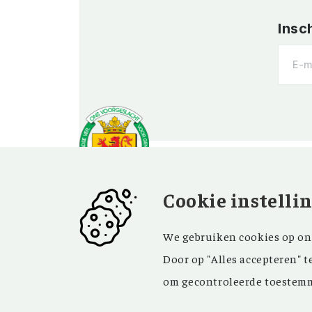
Insc
Cookie instelli
OVER OV
BEZOEK EN
We gebruiken cookies op onz
CONTACT
Vereniging
Door op "Alles accepteren" t
Contact
Privacy
om gecontroleerde toestemm
Bezoekadres
ANBI
Vraag en antwoord