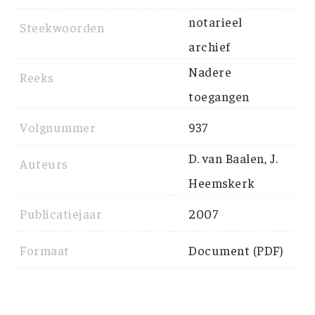
notarieel
Steekwoorden
archief
Nadere
Reeks
toegangen
Volgnummer
937
D. van Baalen, J.
Auteurs
Heemskerk
Publicatiejaar
2007
Formaat
Document (PDF)