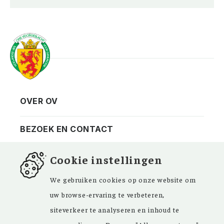
OVER OV
Vereniging
Contact
BEZOEK EN CONTACT
Privacy
Bezoekadres
NIEUWSBRIEF
Cookie instellingen
ANBI
Vraag en antwoord
FACEBOOK
We gebruiken cookies op onze website om
uw browse-ervaring te verbeteren,
siteverkeer te analyseren en inhoud te