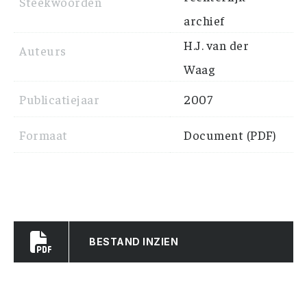
Steekwoorden
archief
H.J. van der
Auteurs
Waag
Publicatiejaar
2007
Formaat
Document (PDF)
BESTAND INZIEN