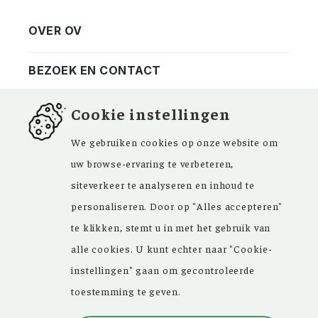
OVER OV
Vereniging
Contact
BEZOEK EN CONTACT
Privacy
Bezoekadres
NIEUWSBRIEF
Cookie instellingen
ANBI
Vraag en antwoord
FACEBOOK
We gebruiken cookies op onze website om
uw browse-ervaring te verbeteren,
siteverkeer te analyseren en inhoud te
personaliseren. Door op "Alles accepteren"
Kom ‘Ons Voorgeslacht’ versterken. Sinds de
te klikken, stemt u in met het gebruik van
oprichting in 1946 zijn de inspirerende
alle cookies. U kunt echter naar "Cookie-
artikelen in ons maandblad en meer dan
instellingen" gaan om gecontroleerde
15.000 bestanden in onze databank een
toestemming te geven.
grote hulp bij uw genealogisch onderzoek.