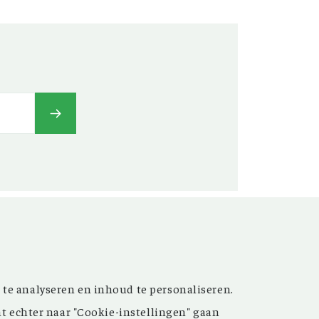
t’ versterken. Sinds de
 te analyseren en inhoud te personaliseren.
ijn de inspirerende artikelen
nt echter naar "Cookie-instellingen" gaan