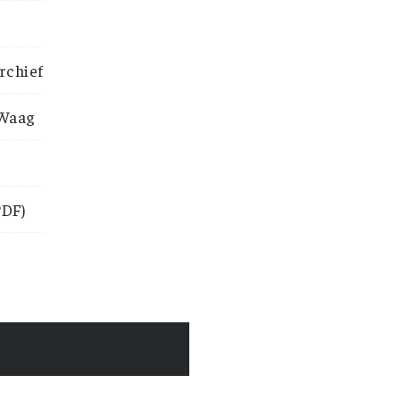
rchief
 Waag
DF)