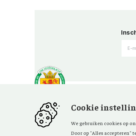
Insc
Cookie instelli
OVER OV
BEZOEK EN
We gebruiken cookies op onz
CONTACT
Vereniging
Door op "Alles accepteren" t
Contact