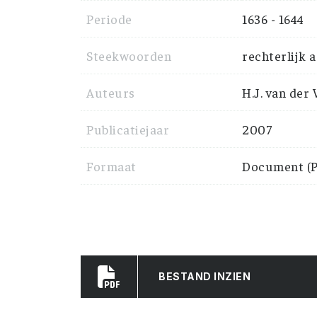
Periode
1636 - 1644
Steekwoorden
rechterlijk a
Auteurs
H.J. van der
Publicatiejaar
2007
Formaat
Document (P
BESTAND INZIEN