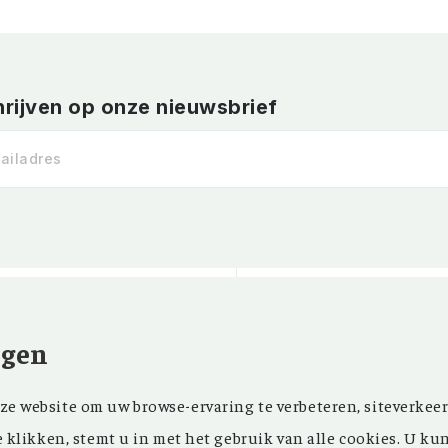
hrijven op onze nieuwsbrief
ngen
Kom ‘Ons Voorgeslach
NIEUWSBRIEF
e website om uw browse-ervaring te verbeteren, siteverkeer
oprichting in 1946 z
FACEBOOK
e klikken, stemt u in met het gebruik van alle cookies. U ku