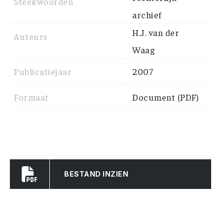
Steekwoorden
archief
H.J. van der
Auteurs
Waag
Publicatiejaar
2007
Formaat
Document (PDF)
BESTAND INZIEN