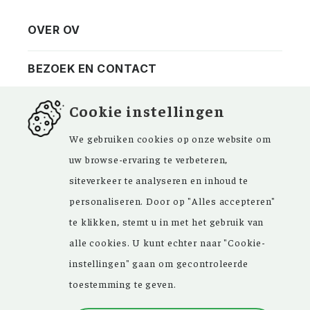
OVER OV
Vereniging
Contact
BEZOEK EN CONTACT
Privacy
Bezoekadres
NIEUWSBRIEF
Cookie instellingen
ANBI
Vraag en antwoord
FACEBOOK
We gebruiken cookies op onze website om
uw browse-ervaring te verbeteren,
siteverkeer te analyseren en inhoud te
personaliseren. Door op "Alles accepteren"
Kom ‘Ons Voorgeslacht’ versterken. Sinds de
te klikken, stemt u in met het gebruik van
oprichting in 1946 zijn de inspirerende
alle cookies. U kunt echter naar "Cookie-
artikelen in ons maandblad en meer dan
instellingen" gaan om gecontroleerde
15.000 bestanden in onze databank een
toestemming te geven.
grote hulp bij uw genealogisch onderzoek.