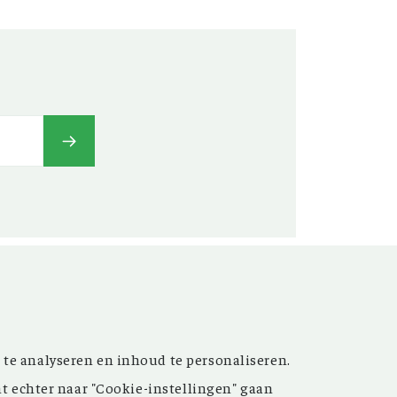
t’ versterken. Sinds de
 te analyseren en inhoud te personaliseren.
ijn de inspirerende artikelen
nt echter naar "Cookie-instellingen" gaan