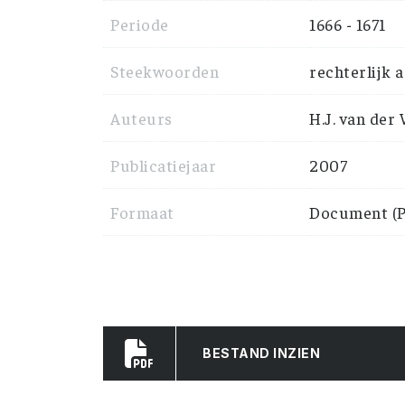
Periode
1666 - 1671
Steekwoorden
rechterlijk a
Auteurs
H.J. van der
Publicatiejaar
2007
Formaat
Document (P
BESTAND INZIEN