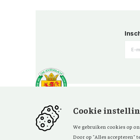
Insc
Cookie instelli
OVER OV
BEZOEK EN
We gebruiken cookies op onz
CONTACT
Vereniging
Door op "Alles accepteren" t
Contact