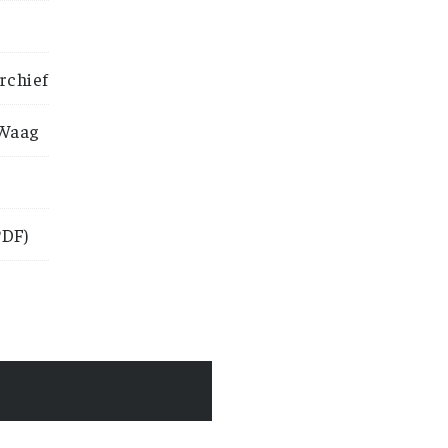
rchief
 Waag
DF)