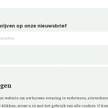
hrijven op onze nieuwsbrief
ngen
Kom ‘Ons Voorgeslach
NIEUWSBRIEF
e website om uw browse-ervaring te verbeteren, siteverkeer
oprichting in 1946 z
FACEBOOK
e klikken, stemt u in met het gebruik van alle cookies. U ku