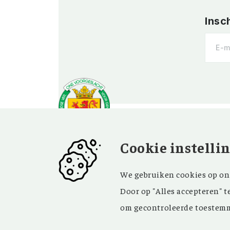
Insc
Cookie instelli
OVER OV
BEZOEK EN
We gebruiken cookies op onz
CONTACT
Vereniging
Door op "Alles accepteren" t
Contact
Privacy
om gecontroleerde toestemm
Bezoekadres
ANBI
Vraag en antwoord