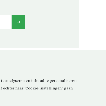
t’ versterken. Sinds de
 te analyseren en inhoud te personaliseren.
ijn de inspirerende artikelen
nt echter naar "Cookie-instellingen" gaan
 meer dan 15.000 bestanden
 grote hulp bij uw
oek.