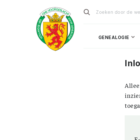
Zoeken
naar:
GENEALOGIE
Inl
Allee
inzie
toega
E