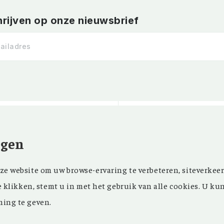
hrijven op onze nieuwsbrief
ngen
Kom ‘Ons Voorgeslach
NIEUWSBRIEF
e website om uw browse-ervaring te verbeteren, siteverkeer
oprichting in 1946 z
FACEBOOK
e klikken, stemt u in met het gebruik van alle cookies. U ku
in ons maandblad en
ing te geven.
in onze databank een
genealogisch onderz