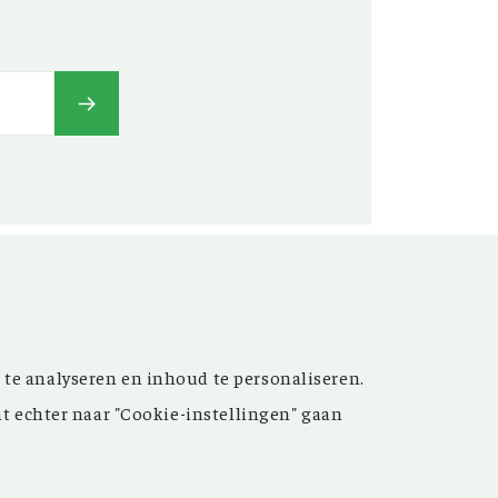
t’ versterken. Sinds de
 te analyseren en inhoud te personaliseren.
ijn de inspirerende artikelen
nt echter naar "Cookie-instellingen" gaan
 meer dan 15.000 bestanden
 grote hulp bij uw
oek.