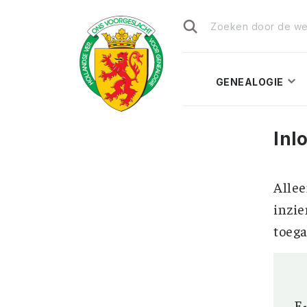
Zoeken
naar:
GENEALOGIE
Inl
Allee
inzie
toega
E