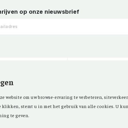
hrijven op onze nieuwsbrief
ngen
Kom ‘Ons Voorgeslach
NIEUWSBRIEF
e website om uw browse-ervaring te verbeteren, siteverkeer
oprichting in 1946 z
FACEBOOK
e klikken, stemt u in met het gebruik van alle cookies. U ku
in ons maandblad en
ing te geven.
in onze databank een
genealogisch onderz