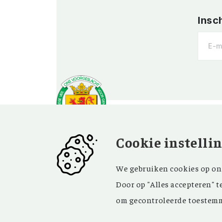
Insc
Cookie instelli
OVER OV
BEZOEK EN
We gebruiken cookies op onz
CONTACT
Vereniging
Door op "Alles accepteren" t
Contact
Privacy
om gecontroleerde toestemm
Bezoekadres
ANBI
Vraag en antwoord