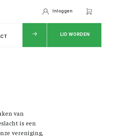
Inloggen
LID WORDEN
ACT
aken van
eslacht is een
onze vereniging,