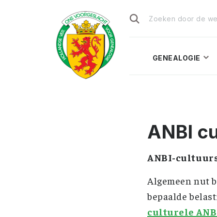
Zoeken
naar:
GENEALOGIE
ANBI cu
ANBI-cultuur
Algemeen nut b
bepaalde belast
culturele ANB