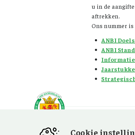
u in de aangift
aftrekken.
Ons nummer is 
ANBI Doels
ANBI Stan
Informatie
Jaarstukk
Strategisc
Cookie instelli