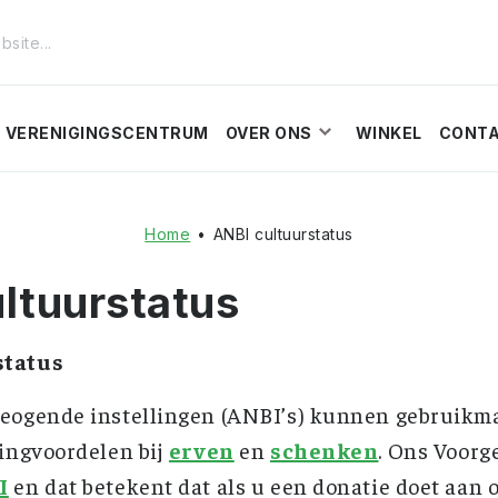
VERENIGINGSCENTRUM
OVER ONS
WINKEL
CONT
Home
•
ANBI cultuurstatus
ltuurstatus
status
eogende instellingen (ANBI’s) kunnen gebruikm
ingvoordelen bij
erven
en
schenken
. Ons Voorg
I
en dat betekent dat als u een donatie doet aan 