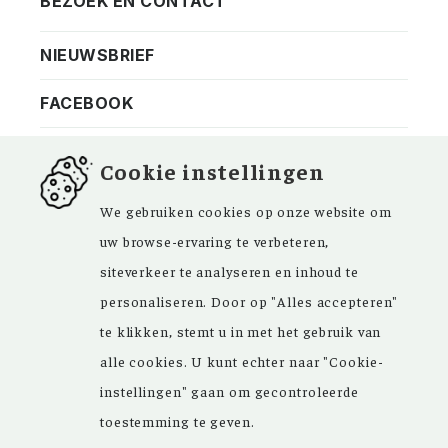
BEZOEK EN CONTACT
Privacy
Bezoekadres
NIEUWSBRIEF
ANBI
Vraag en antwoord
FACEBOOK
Cookie instellingen
We gebruiken cookies op onze website om
Kom ‘Ons Voorgeslacht’ versterken. Sinds de
uw browse-ervaring te verbeteren,
oprichting in 1946 zijn de inspirerende
siteverkeer te analyseren en inhoud te
artikelen in ons maandblad en meer dan
personaliseren. Door op "Alles accepteren"
15.000 bestanden in onze databank een
te klikken, stemt u in met het gebruik van
grote hulp bij uw genealogisch onderzoek.
alle cookies. U kunt echter naar "Cookie-
instellingen" gaan om gecontroleerde
toestemming te geven.
Copyright © 2026