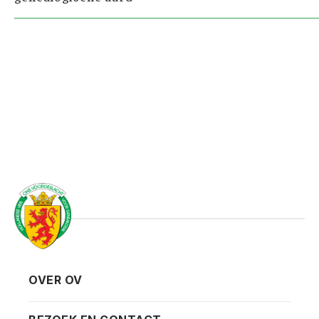
OVER OV
Vereniging
Contact