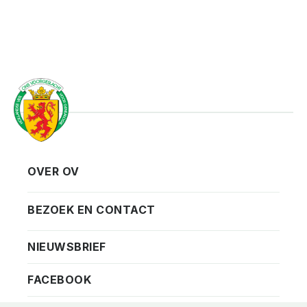
OVER OV
Vereniging
Contact
BEZOEK EN CONTACT
Privacy
Bezoekadres
NIEUWSBRIEF
ANBI
Vraag en antwoord
FACEBOOK