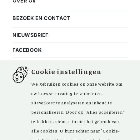
OVER OV
Vereniging
Contact
BEZOEK EN CONTACT
Privacy
Bezoekadres
NIEUWSBRIEF
ANBI
Vraag en antwoord
FACEBOOK
Cookie instellingen
We gebruiken cookies op onze website om
Kom ‘Ons Voorgeslacht’ versterken. Sinds de
uw browse-ervaring te verbeteren,
oprichting in 1946 zijn de inspirerende
siteverkeer te analyseren en inhoud te
artikelen in ons maandblad en meer dan
personaliseren. Door op "Alles accepteren"
15.000 bestanden in onze databank een
te klikken, stemt u in met het gebruik van
grote hulp bij uw genealogisch onderzoek.
alle cookies. U kunt echter naar "Cookie-