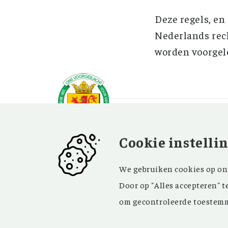
Deze regels, en
Nederlands rech
worden voorgel
Cookie instelli
OVER OV
BEZOEK EN
We gebruiken cookies op onz
CONTACT
Vereniging
Door op "Alles accepteren" t
Contact
Privacy
om gecontroleerde toestemm
Bezoekadres
ANBI
Vraag en antwoord