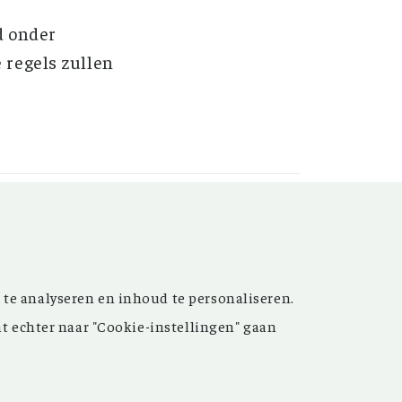
d onder
 regels zullen
t’ versterken. Sinds de
 te analyseren en inhoud te personaliseren.
ijn de inspirerende artikelen
nt echter naar "Cookie-instellingen" gaan
 meer dan 15.000 bestanden
 grote hulp bij uw
oek.