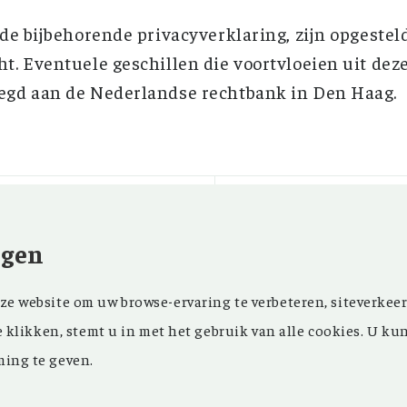
 de bijbehorende privacyverklaring, zijn opgestel
t. Eventuele geschillen die voortvloeien uit deze
egd aan de Nederlandse rechtbank in Den Haag.
ngen
Kom ‘Ons Voorgeslach
NIEUWSBRIEF
e website om uw browse-ervaring te verbeteren, siteverkeer
oprichting in 1946 z
FACEBOOK
e klikken, stemt u in met het gebruik van alle cookies. U ku
in ons maandblad en
ing te geven.
in onze databank een
genealogisch onderz