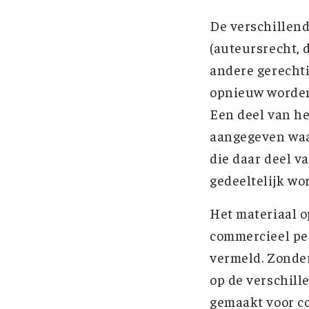
De verschillend
(auteursrecht, 
andere gerechti
opnieuw worden
Een deel van he
aangegeven waa
die daar deel v
gedeeltelijk w
Het materiaal o
commercieel per
vermeld. Zonder
op de verschil
gemaakt voor c