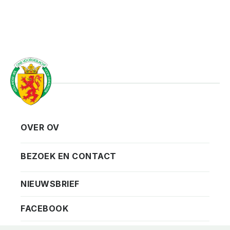
OVER OV
Vereniging
Contact
BEZOEK EN CONTACT
Privacy
Bezoekadres
NIEUWSBRIEF
ANBI
Vraag en antwoord
FACEBOOK