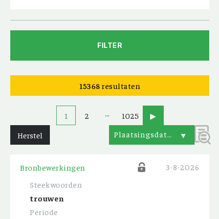
FILTER
15368
resultaten
…
1
2
1025
▶
Plaatsingsdatum
Herstel
▼
3-8-2026
Bronbewerkingen
Steekwoorden
trouwen
Periode