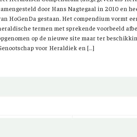
samengesteld door Hans Nagtegaal in 2010 en hee
van HoGenDa gestaan. Het compendium vormt een
heraldische termen met sprekende voorbeeld afbee
opgenomen op de nieuwe site maar ter beschikkin
Genootschap voor Heraldiek en […]