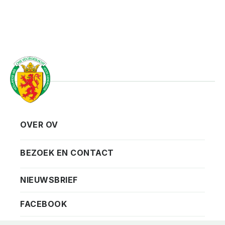
OVER OV
Vereniging
Contact
BEZOEK EN CONTACT
Privacy
Bezoekadres
NIEUWSBRIEF
ANBI
Vraag en antwoord
FACEBOOK