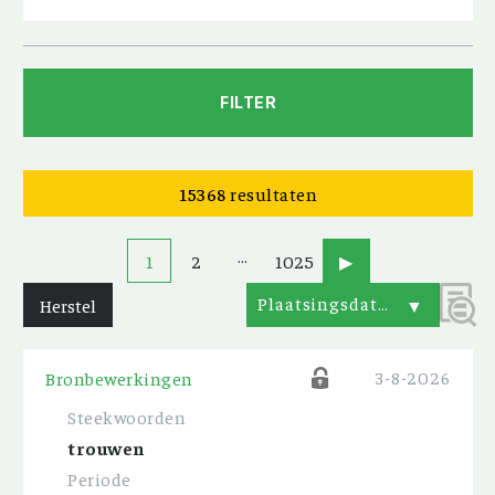
FILTER
15368
resultaten
…
1
2
1025
▶
Plaatsingsdatum
Herstel
▼
3-8-2026
Bronbewerkingen
Steekwoorden
trouwen
Periode