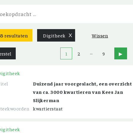
35
resultaten
Digitheek
X
Wissen
…
erstel
1
2
9
▶
Digitheek
itel
Duizend jaar voorgeslacht, een overzicht
van ca. 3000 kwartieren van Kees Jan
Slijkerman
Steekwoorden
kwartierstaat
Digitheek