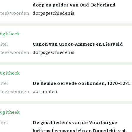
dorp en polder van Oud-Beijerland
Steekwoorden
dorpsgeschiedenis
Digitheek
itel
Canon van Groot-Ammers en Liesveld
Steekwoorden
dorpsgeschiedenis
Digitheek
itel
De Keulse oervede oorkonden, 1270-1271
Steekwoorden
oorkonden
Digitheek
itel
De geschiedenis van de Voorburgse
buitens Leeuwenstein en Damzicht, vnl.