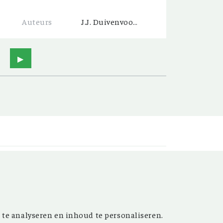
Auteurs
J.J. Duivenvoorden
▶
t’ versterken. Sinds de
 te analyseren en inhoud te personaliseren.
ijn de inspirerende artikelen