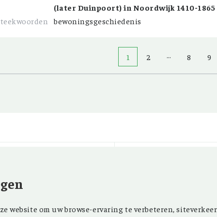
(later Duinpoort) in Noordwijk 1410-1865
Steekwoorden
bewoningsgeschiedenis
…
1
2
8
9
ngen
Kom ‘Ons Voorgeslach
NIEUWSBRIEF
e website om uw browse-ervaring te verbeteren, siteverkeer
oprichting in 1946 z