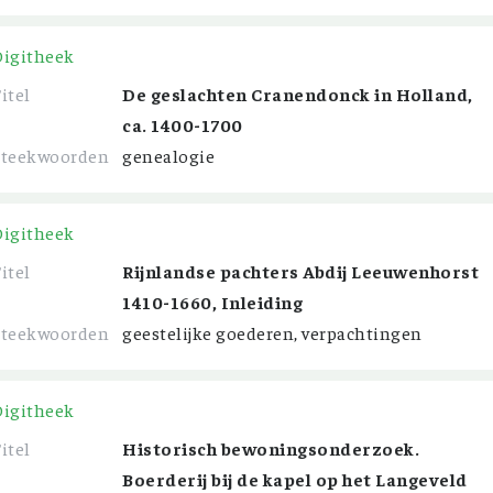
Digitheek
itel
De geslachten Cranendonck in Holland,
ca. 1400-1700
Steekwoorden
genealogie
Digitheek
itel
Rijnlandse pachters Abdij Leeuwenhorst
1410-1660, Inleiding
Steekwoorden
geestelijke goederen, verpachtingen
Digitheek
itel
Historisch bewoningsonderzoek.
Boerderij bij de kapel op het Langeveld