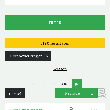
FILTER
5190
resultaten
Bronbewerkingen
X
Wissen
…
1
2
346
▶
Periode
Herstel
▲
22-7-2022
Bronbewerkingen