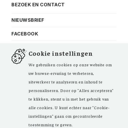
BEZOEK EN CONTACT
Privacy
Bezoekadres
NIEUWSBRIEF
ANBI
Vraag en antwoord
FACEBOOK
Cookie instellingen
We gebruiken cookies op onze website om
Kom ‘Ons Voorgeslacht’ versterken. Sinds de
uw browse-ervaring te verbeteren,
oprichting in 1946 zijn de inspirerende
siteverkeer te analyseren en inhoud te
artikelen in ons maandblad en meer dan
personaliseren. Door op "Alles accepteren"
15.000 bestanden in onze databank een
te klikken, stemt u in met het gebruik van
grote hulp bij uw genealogisch onderzoek.
alle cookies. U kunt echter naar "Cookie-
instellingen" gaan om gecontroleerde
toestemming te geven.
Copyright © 2026