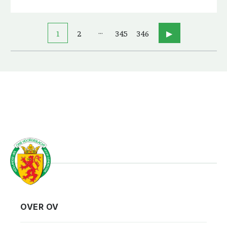
…
1
2
345
346
▶
OVER OV
Vereniging
Contact