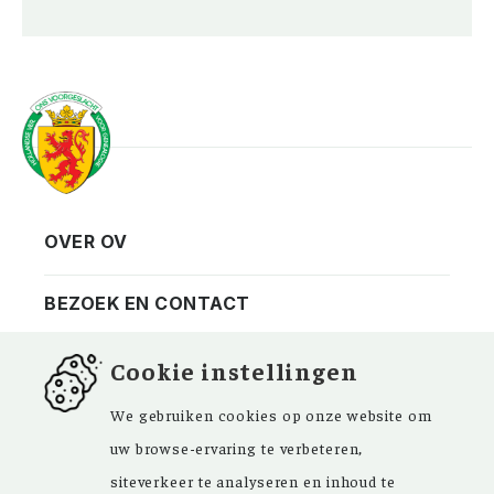
OVER OV
Vereniging
Contact
BEZOEK EN CONTACT
Privacy
Bezoekadres
NIEUWSBRIEF
Cookie instellingen
ANBI
Vraag en antwoord
FACEBOOK
We gebruiken cookies op onze website om
uw browse-ervaring te verbeteren,
siteverkeer te analyseren en inhoud te