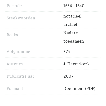
Periode
1636 - 1640
notarieel
Steekwoorden
archief
Nadere
Reeks
toegangen
Volgnummer
375
Auteurs
J. Heemskerk
Publicatiejaar
2007
Formaat
Document (PDF)