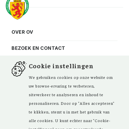
OVER OV
Vereniging
Contact
BEZOEK EN CONTACT
Privacy
Bezoekadres
NIEUWSBRIEF
Cookie instellingen
ANBI
Vraag en antwoord
FACEBOOK
We gebruiken cookies op onze website om
uw browse-ervaring te verbeteren,
siteverkeer te analyseren en inhoud te
personaliseren. Door op "Alles accepteren"
Kom ‘Ons Voorgeslacht’ versterken. Sinds de
te klikken, stemt u in met het gebruik van
oprichting in 1946 zijn de inspirerende
alle cookies. U kunt echter naar "Cookie-
artikelen in ons maandblad en meer dan