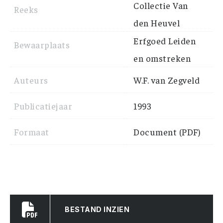
Collectie Van
Reeks
den Heuvel
Erfgoed Leiden
Bewaarplaats
en omstreken
Auteurs
W.F. van Zegveld
Publicatiejaar
1993
Formaat
Document (PDF)
BESTAND INZIEN