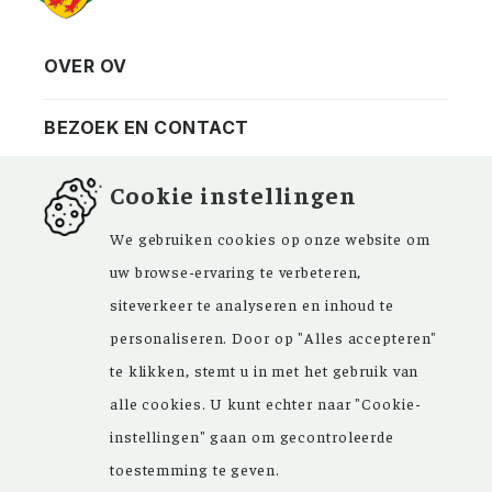
OVER OV
Vereniging
Contact
BEZOEK EN CONTACT
Privacy
Bezoekadres
NIEUWSBRIEF
Cookie instellingen
ANBI
Vraag en antwoord
FACEBOOK
We gebruiken cookies op onze website om
uw browse-ervaring te verbeteren,
siteverkeer te analyseren en inhoud te
personaliseren. Door op "Alles accepteren"
Kom ‘Ons Voorgeslacht’ versterken. Sinds de
te klikken, stemt u in met het gebruik van
oprichting in 1946 zijn de inspirerende
alle cookies. U kunt echter naar "Cookie-
artikelen in ons maandblad en meer dan
instellingen" gaan om gecontroleerde
15.000 bestanden in onze databank een
toestemming te geven.