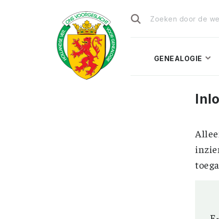
Zoeken
naar:
GENEALOGIE
Inl
Allee
inzie
toega
E