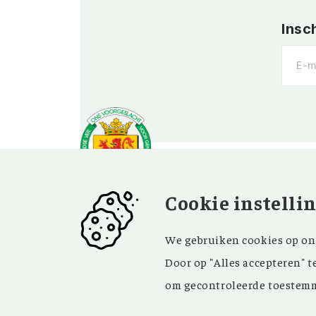
Insc
Cookie instelli
OVER OV
BEZOEK EN
We gebruiken cookies op onz
CONTACT
Vereniging
Door op "Alles accepteren" t
Contact
Privacy
om gecontroleerde toestemm
Bezoekadres
ANBI
Vraag en antwoord