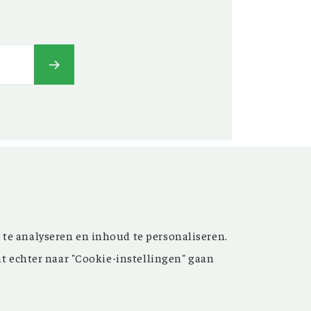
t’ versterken. Sinds de
 te analyseren en inhoud te personaliseren.
ijn de inspirerende artikelen
nt echter naar "Cookie-instellingen" gaan
 meer dan 15.000 bestanden
 grote hulp bij uw
oek.