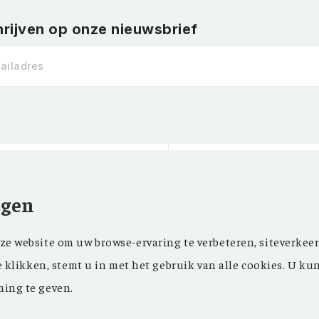
hrijven op onze nieuwsbrief
ngen
Kom ‘Ons Voorgeslach
NIEUWSBRIEF
e website om uw browse-ervaring te verbeteren, siteverkeer
oprichting in 1946 z
FACEBOOK
e klikken, stemt u in met het gebruik van alle cookies. U ku
in ons maandblad en
ing te geven.
in onze databank een
genealogisch onderz