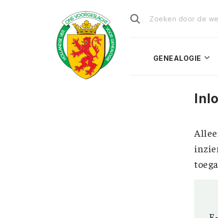
Zoeken
naar:
GENEALOGIE
Inl
Allee
inzie
toega
E