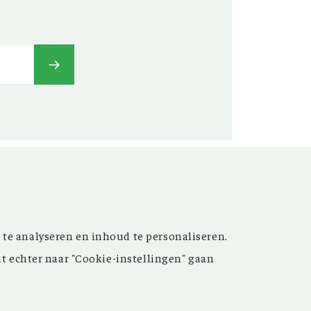
t’ versterken. Sinds de
 te analyseren en inhoud te personaliseren.
ijn de inspirerende artikelen
nt echter naar "Cookie-instellingen" gaan
 meer dan 15.000 bestanden
 grote hulp bij uw
oek.