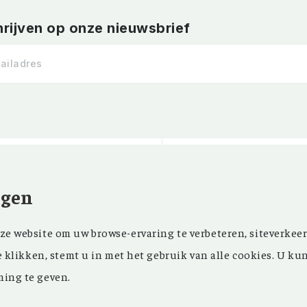
hrijven op onze nieuwsbrief
ngen
Kom ‘Ons Voorgeslach
NIEUWSBRIEF
e website om uw browse-ervaring te verbeteren, siteverkeer
oprichting in 1946 z
FACEBOOK
e klikken, stemt u in met het gebruik van alle cookies. U ku
in ons maandblad en
ing te geven.
in onze databank een
genealogisch onderz