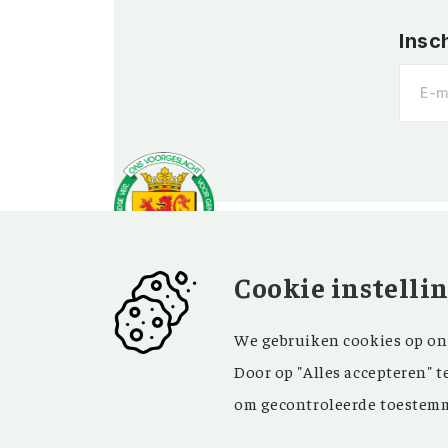
Insc
Cookie instelli
OVER OV
BEZOEK EN
We gebruiken cookies op onz
CONTACT
Vereniging
Door op "Alles accepteren" t
Contact
Privacy
om gecontroleerde toestemm
Bezoekadres
ANBI
Vraag en antwoord