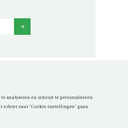
t’ versterken. Sinds de
 te analyseren en inhoud te personaliseren.
ijn de inspirerende artikelen
nt echter naar "Cookie-instellingen" gaan
 meer dan 15.000 bestanden
 grote hulp bij uw
oek.