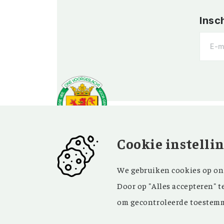
Insc
Cookie instelli
OVER OV
BEZOEK EN
We gebruiken cookies op onz
CONTACT
Vereniging
Door op "Alles accepteren" t
Contact
Privacy
om gecontroleerde toestemm
Bezoekadres
ANBI
Vraag en antwoord