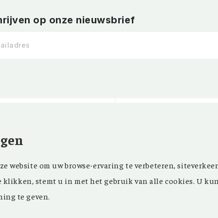
hrijven op onze nieuwsbrief
ngen
Kom ‘Ons Voorgeslach
NIEUWSBRIEF
e website om uw browse-ervaring te verbeteren, siteverkeer
oprichting in 1946 z
FACEBOOK
e klikken, stemt u in met het gebruik van alle cookies. U ku
in ons maandblad en
ing te geven.
in onze databank een
genealogisch onderz