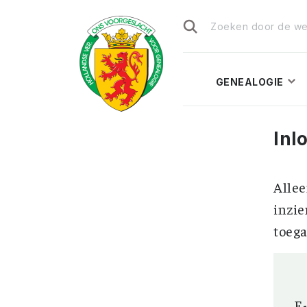
Zoeken
naar:
GENEALOGIE
Inl
Allee
inzie
toega
E