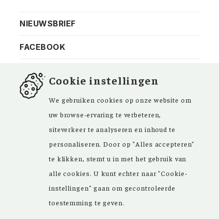
Privacy
Bezoekadres
NIEUWSBRIEF
ANBI
Vraag en antwoord
FACEBOOK
Cookie instellingen
We gebruiken cookies op onze website om
Kom ‘Ons Voorgeslacht’ versterken. Sinds de
uw browse-ervaring te verbeteren,
oprichting in 1946 zijn de inspirerende
siteverkeer te analyseren en inhoud te
artikelen in ons maandblad en meer dan
personaliseren. Door op "Alles accepteren"
15.000 bestanden in onze databank een
te klikken, stemt u in met het gebruik van
grote hulp bij uw genealogisch onderzoek.
alle cookies. U kunt echter naar "Cookie-
instellingen" gaan om gecontroleerde
toestemming te geven.
Copyright © 2026