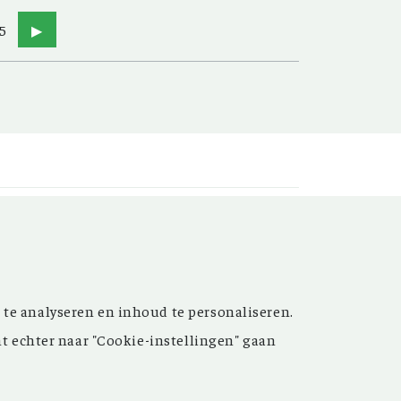
5
▶
t’ versterken. Sinds de
 te analyseren en inhoud te personaliseren.
ijn de inspirerende artikelen
nt echter naar "Cookie-instellingen" gaan
 meer dan 15.000 bestanden
 grote hulp bij uw