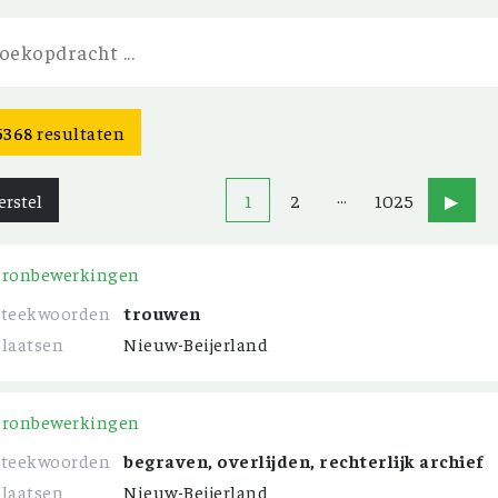
5368
resultaten
…
erstel
1
2
1025
▶
Bronbewerkingen
Steekwoorden
trouwen
Plaatsen
Nieuw-Beijerland
Bronbewerkingen
Steekwoorden
begraven, overlijden, rechterlijk archief
Plaatsen
Nieuw-Beijerland