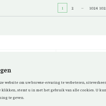
…
1
2
1024
102
ngen
Kom ‘Ons Voorgeslach
NIEUWSBRIEF
e website om uw browse-ervaring te verbeteren, siteverkeer
oprichting in 1946 z
FACEBOOK
e klikken, stemt u in met het gebruik van alle cookies. U ku
in ons maandblad en
ing te geven.
in onze databank een