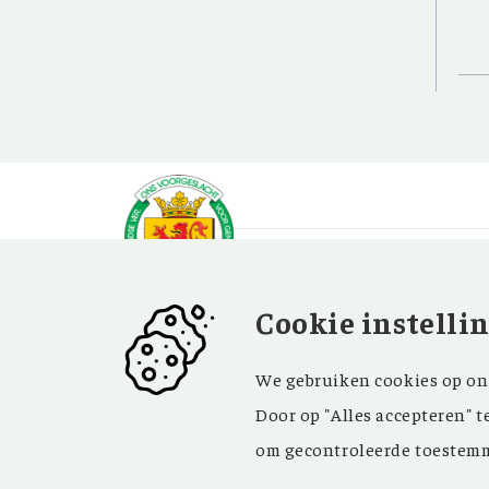
Cookie instelli
OVER OV
BEZOEK EN
We gebruiken cookies op onz
CONTACT
Vereniging
Door op "Alles accepteren" t
Contact
Privacy
om gecontroleerde toestemm
Bezoekadres
ANBI