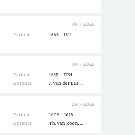
30-7-2026
Periode
1666 – 1811
30-7-2026
Periode
1635 – 1734
Auteurs
J. van der Bas, C. Heij, E. Hoogeveen, J. van Kippershuis, C. Perdijk, A. Spijker
29-7-2026
Periode
1609 – 1618
Auteurs
Th. van Roon, J. van Roon, H. Verberk