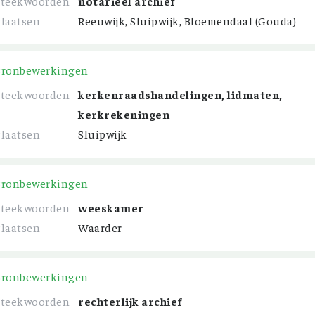
Steekwoorden
notarieel archief
Plaatsen
Reeuwijk, Sluipwijk, Bloemendaal (Gouda)
Bronbewerkingen
Steekwoorden
kerkenraadshandelingen, lidmaten,
kerkrekeningen
Plaatsen
Sluipwijk
Bronbewerkingen
Steekwoorden
weeskamer
Plaatsen
Waarder
Bronbewerkingen
Steekwoorden
rechterlijk archief