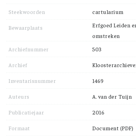
Steekwoorden
cartularium
Erfgoed Leiden e
Bewaarplaats
omstreken
Archiefnummer
503
Archief
Kloosterarchieve
Inventarisnummer
1469
Auteurs
A. van der Tuijn
Publicatiejaar
2016
Formaat
Document (PDF)