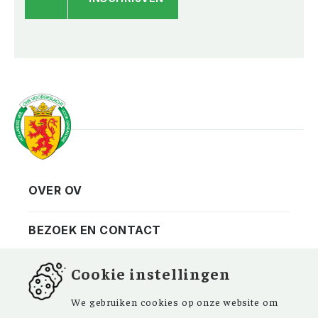
OVER OV
Vereniging
Contact
BEZOEK EN CONTACT
Privacy
Bezoekadres
NIEUWSBRIEF
Cookie instellingen
ANBI
Vraag en antwoord
FACEBOOK
We gebruiken cookies op onze website om