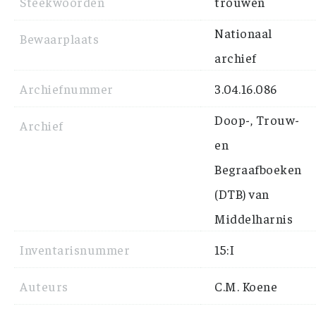
Steekwoorden
trouwen
Nationaal
Bewaarplaats
archief
Archiefnummer
3.04.16.086
Doop-, Trouw-
Archief
en
Begraafboeken
(DTB) van
Middelharnis
Inventarisnummer
15:I
Auteurs
C.M. Koene