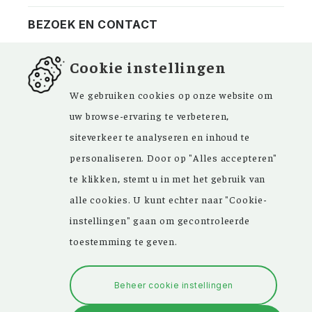
BEZOEK EN CONTACT
Privacy
Bezoekadres
NIEUWSBRIEF
Cookie instellingen
ANBI
Vraag en antwoord
FACEBOOK
We gebruiken cookies op onze website om
uw browse-ervaring te verbeteren,
siteverkeer te analyseren en inhoud te
personaliseren. Door op "Alles accepteren"
Kom ‘Ons Voorgeslacht’ versterken. Sinds de
te klikken, stemt u in met het gebruik van
oprichting in 1946 zijn de inspirerende
alle cookies. U kunt echter naar "Cookie-
artikelen in ons maandblad en meer dan
instellingen" gaan om gecontroleerde
15.000 bestanden in onze databank een
toestemming te geven.
grote hulp bij uw genealogisch onderzoek.
Beheer cookie instellingen