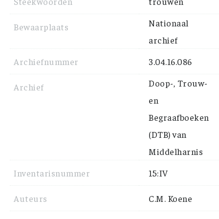
Steekwoorden
trouwen
Nationaal
Bewaarplaats
archief
Archiefnummer
3.04.16.086
Doop-, Trouw-
Archief
en
Begraafboeken
(DTB) van
Middelharnis
Inventarisnummer
15:IV
Auteurs
C.M. Koene