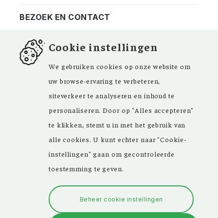
BEZOEK EN CONTACT
Privacy
Bezoekadres
NIEUWSBRIEF
Cookie instellingen
ANBI
Vraag en antwoord
FACEBOOK
We gebruiken cookies op onze website om
uw browse-ervaring te verbeteren,
siteverkeer te analyseren en inhoud te
personaliseren. Door op "Alles accepteren"
Kom ‘Ons Voorgeslacht’ versterken. Sinds de
te klikken, stemt u in met het gebruik van
oprichting in 1946 zijn de inspirerende
alle cookies. U kunt echter naar "Cookie-
artikelen in ons maandblad en meer dan
instellingen" gaan om gecontroleerde
15.000 bestanden in onze databank een
toestemming te geven.
grote hulp bij uw genealogisch onderzoek.
Beheer cookie instellingen