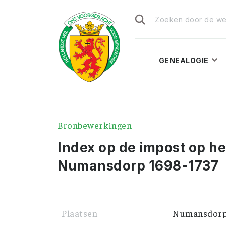
Zoeken
naar:
GENEALOGIE
Bronbewerkingen
Index op de impost op h
Numansdorp 1698-1737
Plaatsen
Numansdor