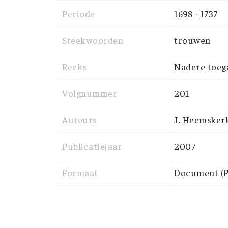
Periode
1698 - 1737
Steekwoorden
trouwen
Reeks
Nadere toeg
Volgnummer
201
Auteurs
J. Heemsker
Publicatiejaar
2007
Formaat
Document (P