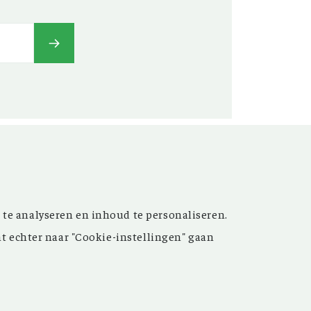
t’ versterken. Sinds de
 te analyseren en inhoud te personaliseren.
ijn de inspirerende artikelen
nt echter naar "Cookie-instellingen" gaan
 meer dan 15.000 bestanden
 grote hulp bij uw
oek.