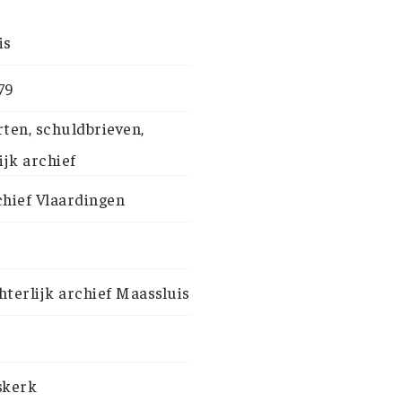
is
79
ten, schuldbrieven,
ijk archief
hief Vlaardingen
terlijk archief Maassluis
skerk