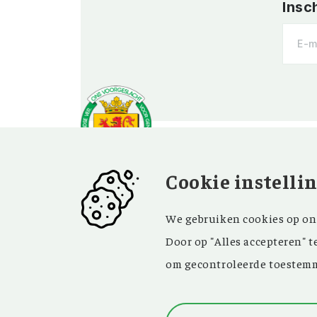
Insc
Cookie instelli
OVER OV
BEZOEK EN
We gebruiken cookies op onz
CONTACT
Vereniging
Door op "Alles accepteren" t
Contact
Privacy
om gecontroleerde toestemm
Bezoekadres
ANBI
Vraag en antwoord