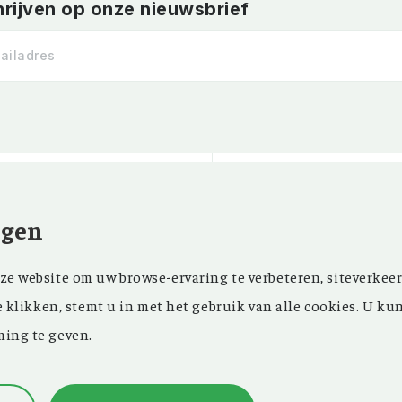
hrijven op onze nieuwsbrief
ngen
Kom ‘Ons Voorgeslach
NIEUWSBRIEF
e website om uw browse-ervaring te verbeteren, siteverkeer
oprichting in 1946 z
FACEBOOK
e klikken, stemt u in met het gebruik van alle cookies. U ku
in ons maandblad en
ing te geven.
in onze databank een
genealogisch onderz