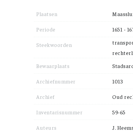
Plaatsen
Maasslu
Periode
1651 - 16
transpor
Steekwoorden
rechterl
Bewaarplaats
Stadsarc
Archiefnummer
1013
Archief
Oud rech
Inventarisnummer
59-65
Auteurs
J. Heem