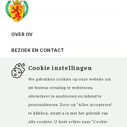
OVER OV
Vereniging
Contact
BEZOEK EN CONTACT
Privacy
Bezoekadres
NIEUWSBRIEF
Cookie instellingen
ANBI
Vraag en antwoord
FACEBOOK
We gebruiken cookies op onze website om
uw browse-ervaring te verbeteren,
siteverkeer te analyseren en inhoud te
personaliseren. Door op "Alles accepteren"
Kom ‘Ons Voorgeslacht’ versterken. Sinds de
te klikken, stemt u in met het gebruik van
oprichting in 1946 zijn de inspirerende
alle cookies. U kunt echter naar "Cookie-