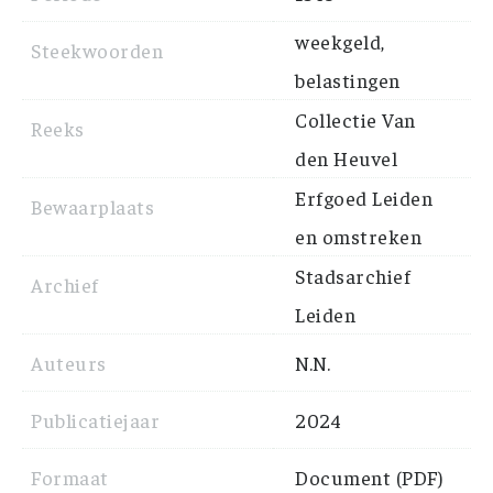
weekgeld,
Steekwoorden
belastingen
Collectie Van
Reeks
den Heuvel
Erfgoed Leiden
Bewaarplaats
en omstreken
Stadsarchief
Archief
Leiden
Auteurs
N.N.
Publicatiejaar
2024
Formaat
Document (PDF)