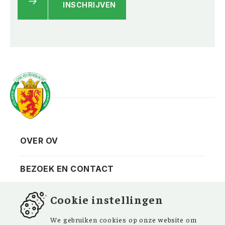
INSCHRIJVEN
OVER OV
Vereniging
Contact
BEZOEK EN CONTACT
Privacy
Bezoekadres
NIEUWSBRIEF
Cookie instellingen
ANBI
Vraag en antwoord
FACEBOOK
We gebruiken cookies op onze website om