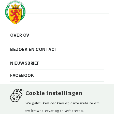
OVER OV
Vereniging
Contact
BEZOEK EN CONTACT
Privacy
Bezoekadres
NIEUWSBRIEF
ANBI
Vraag en antwoord
FACEBOOK
Cookie instellingen
We gebruiken cookies op onze website om
Kom ‘Ons Voorgeslacht’ versterken. Sinds de
uw browse-ervaring te verbeteren,
oprichting in 1946 zijn de inspirerende