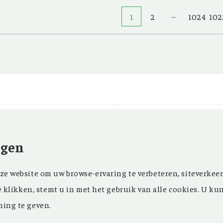
…
1
2
1024
102
ngen
Kom ‘Ons Voorgeslach
NIEUWSBRIEF
e website om uw browse-ervaring te verbeteren, siteverkeer
oprichting in 1946 z
FACEBOOK
e klikken, stemt u in met het gebruik van alle cookies. U ku
in ons maandblad en
ing te geven.
in onze databank een