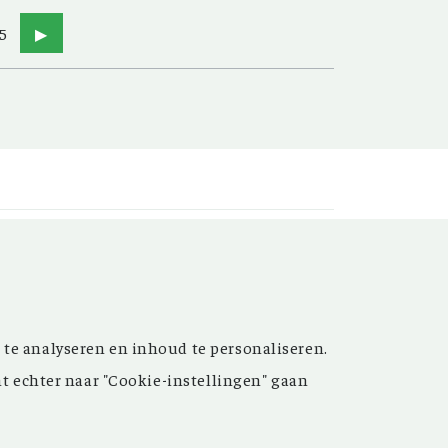
5
▶
t’ versterken. Sinds de
 te analyseren en inhoud te personaliseren.
ijn de inspirerende artikelen
nt echter naar "Cookie-instellingen" gaan
 meer dan 15.000 bestanden
 grote hulp bij uw