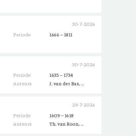
30-7-2026
Periode
1666 – 1811
30-7-2026
Periode
1635 – 1734
Auteurs
J. van der Bas, C. Heij, E. Hoogeveen, J. van Kippershuis, C. Perdijk, A. Spijker
29-7-2026
Periode
1609 – 1618
Auteurs
Th. van Roon, J. van Roon, H. Verberk