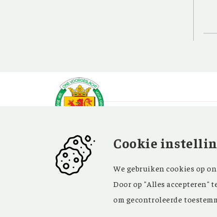
Cookie instelli
OVER OV
BEZOEK EN
We gebruiken cookies op onz
CONTACT
Vereniging
Door op "Alles accepteren" t
Contact
Privacy
om gecontroleerde toestemm
Bezoekadres
ANBI