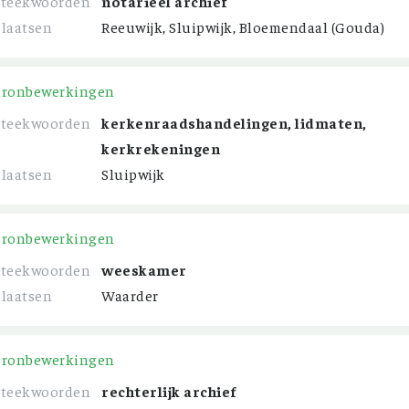
Steekwoorden
notarieel archief
Plaatsen
Reeuwijk, Sluipwijk, Bloemendaal (Gouda)
Bronbewerkingen
Steekwoorden
kerkenraadshandelingen, lidmaten,
kerkrekeningen
Plaatsen
Sluipwijk
Bronbewerkingen
Steekwoorden
weeskamer
Plaatsen
Waarder
Bronbewerkingen
Steekwoorden
rechterlijk archief