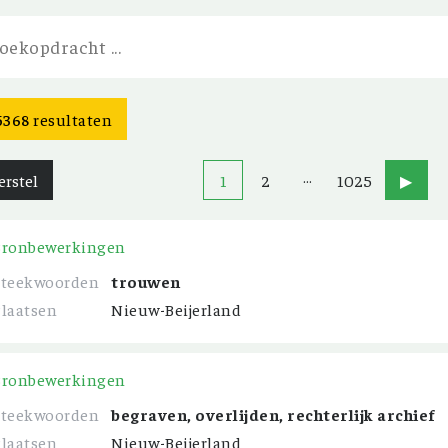
5368
resultaten
…
erstel
1
2
1025
▶
Bronbewerkingen
Steekwoorden
trouwen
Plaatsen
Nieuw-Beijerland
Bronbewerkingen
Steekwoorden
begraven, overlijden, rechterlijk archief
Plaatsen
Nieuw-Beijerland