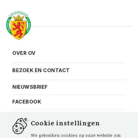
OVER OV
Vereniging
Contact
BEZOEK EN CONTACT
Privacy
Bezoekadres
NIEUWSBRIEF
ANBI
Vraag en antwoord
FACEBOOK
Cookie instellingen
We gebruiken cookies op onze website om
Kom ‘Ons Voorgeslacht’ versterken. Sinds de