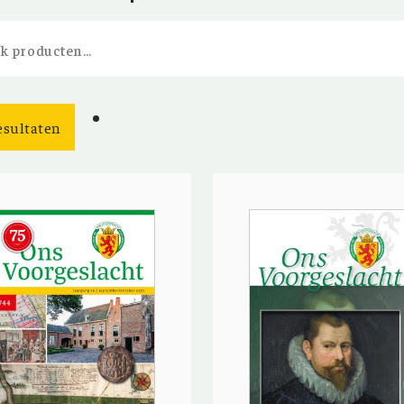
en
esultaten