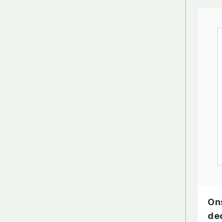
On
de