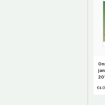
On
jan
20
€
4.