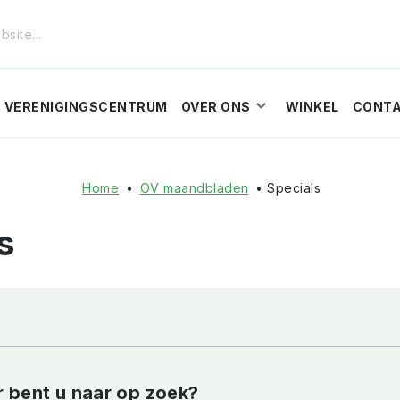
VERENIGINGSCENTRUM
OVER ONS
WINKEL
CONT
Home
•
OV maandbladen
• Specials
s
 bent u naar op zoek?