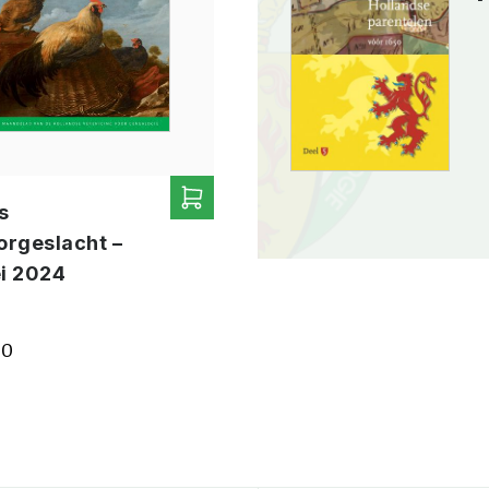
s
Ons
orgeslacht –
Voorgeslacht –
i 2024
april 2024
00
€
4.00