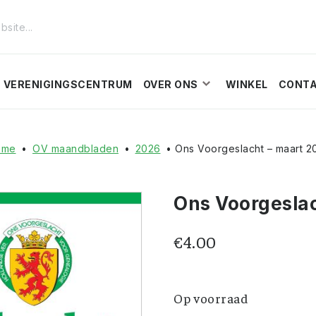
VERENIGINGSCENTRUM
OVER ONS
WINKEL
CONT
ome
•
OV maandbladen
•
2026
• Ons Voorgeslacht – maart 2
Ons Voorgeslac
€
4.00
Op voorraad