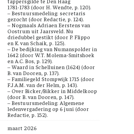
tappersgilde te Den Haag
1781-1783 (door H. Wendte, p. 120).
– Bestuursmedeling: secretaris
gezocht (door Redactie, p. 124).
– Nogmaals Adriaen Eerstens van
Oostrum uit Jaarsveld. Nu
driedubbel gestikt (door P. Flippo
en K. van Schaik, p. 125).
– De bedijking van Numanspolder in
1642 (door W.T. Molema-Smitshoek
en A.C. Bos, p. 129).
– Waard in Schelluinen (1624) (door
B. van Dooren, p. 137).
– Familiegeld Stompwijk 1715 (door
F.J.A.M. van der Helm, p. 143).
– Over Bicker/Bikker in Middelkoop
(door B. van Dooren, p. 147).
– Bestuursmedeling: Algemene
ledenvergadering op 6 juni (door
Redactie, p. 152).
maart 2026