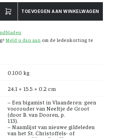
TOEVOEGEN AAN WINKELWAGEN
ndbladen
ng?
Meld u dan aan
om de ledenkorting te
0.100 kg
24.1 × 15.5 × 0.2 cm
– Een bigamist in Vlaanderen: geen
voorouder van Neeltje de Groot
(door B. van Dooren, p.
113).
– Naamlijst van nieuwe gildeleden
van het St. Christoffels- of