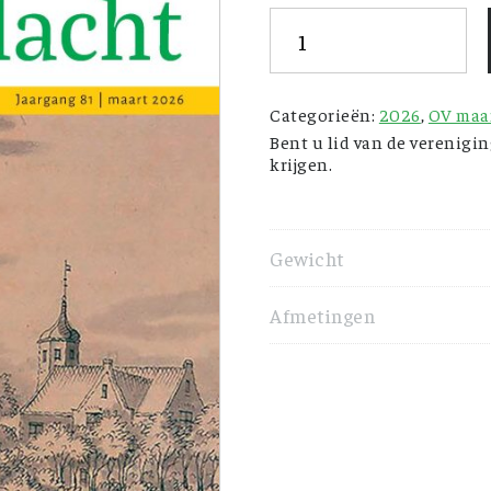
Ons
Voorgeslacht
-
Categorieën:
2026
,
OV maa
maart
Bent u lid van de verenigi
2026
krijgen.
aantal
Gewicht
Afmetingen