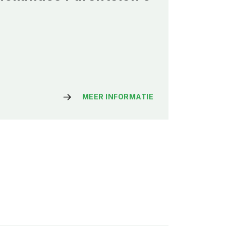
MEER INFORMATIE
Ons
Voorgeslacht –
juli augustus
2019
€
4.00