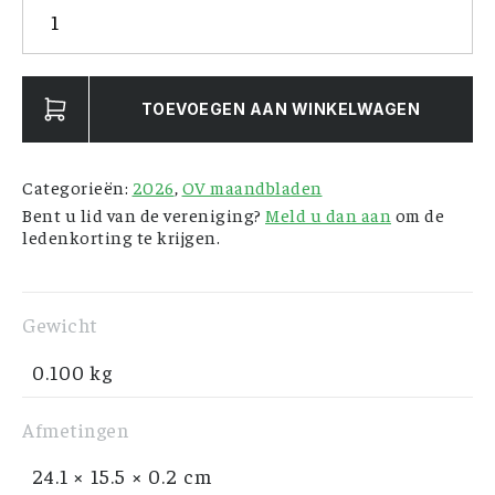
Ons
Voorgeslacht
-
mei
TOEVOEGEN AAN WINKELWAGEN
2026
aantal
Categorieën:
2026
,
OV maandbladen
Bent u lid van de vereniging?
Meld u dan aan
om de
ledenkorting te krijgen.
Gewicht
0.100 kg
Afmetingen
24.1 × 15.5 × 0.2 cm