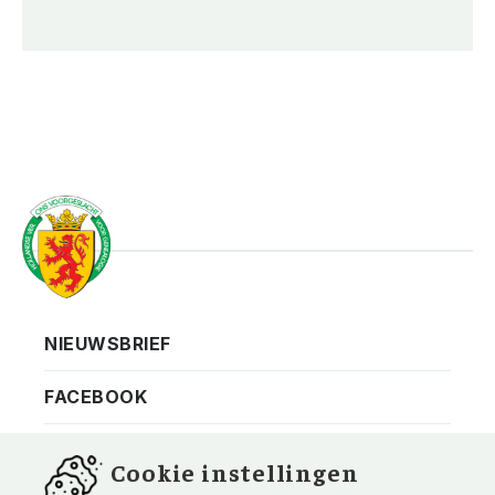
NIEUWSBRIEF
Vereniging
Contact
FACEBOOK
Privacy
Bezoekadres
Cookie instellingen
ANBI
Vraag en antwoord