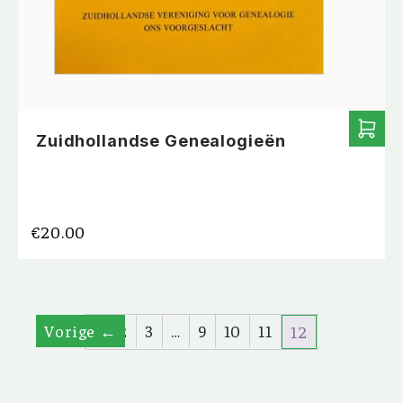
Zuidhollandse Genealogieën
€
20.00
1
←
2
3
…
9
10
11
12