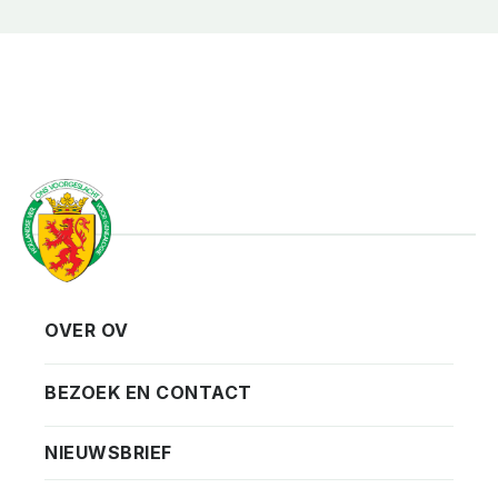
OVER OV
Vereniging
Contact
BEZOEK EN CONTACT
Privacy
Bezoekadres
NIEUWSBRIEF
ANBI
Vraag en antwoord