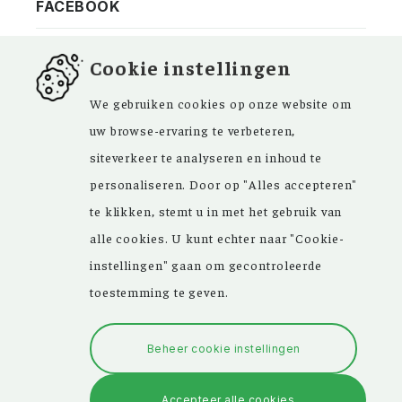
FACEBOOK
Cookie instellingen
We gebruiken cookies op onze website om
Kom ‘Ons Voorgeslacht’ versterken. Sinds de
uw browse-ervaring te verbeteren,
oprichting in 1946 zijn de inspirerende
siteverkeer te analyseren en inhoud te
artikelen in ons maandblad en meer dan
personaliseren. Door op "Alles accepteren"
15.000 bestanden in onze databank een
te klikken, stemt u in met het gebruik van
grote hulp bij uw genealogisch onderzoek.
alle cookies. U kunt echter naar "Cookie-
instellingen" gaan om gecontroleerde
toestemming te geven.
Copyright © 2026
Algemene voorwaarden
Beheer cookie instellingen
Ons Voorgeslacht
Accepteer alle cookies